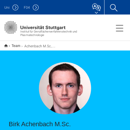
Uni
F
04
Institut für Grenzflächenverfahrenstechnik und
Plasmatechnologie
Achenbach M.Sc., Birk
Team
Birk Achenbach M.Sc.