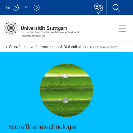
Uni
F
04
Institut für Grenzflächenverfahrenstechnik und
Plasmatechnologie
Bioraffinerietechnologie
ung
Grenzflächenverfahrenstechnik & Biofabrikation
Bioraffinerietechnologie